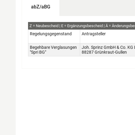
abZ/aBG
abZ+aBG
Z
Neubescheid
E
Ergänzungsbescheid
Ä
Änderungsbe
Regelungsgegenstand
Antragsteller
Begehbare Verglasungen
Joh. Sprinz GmbH & Co. KG 
"Spri BG"
88287 Grünkraut-Gullen