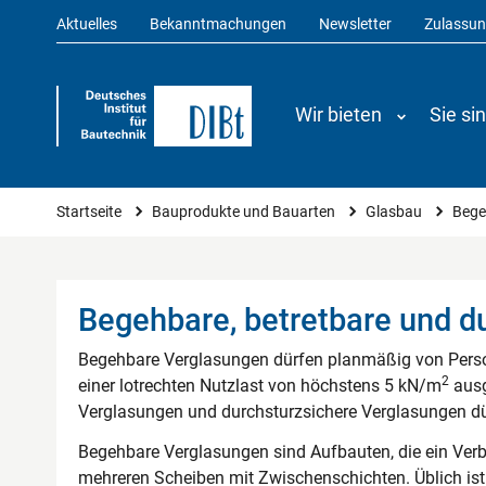
Aktuelles
Bekanntmachungen
Newsletter
Zulassu
Wir bieten
Sie si
Sie sind hier
Startseite
Bauprodukte und Bauarten
Glasbau
Bege
Begehbare, betretbare und d
Begehbare Verglasungen dürfen planmäßig von Perso
2
einer lotrechten Nutzlast von höchstens 5 kN/m
ausg
Verglasungen und durchsturzsichere Verglasungen dür
Begehbare Verglasungen sind Aufbauten, die ein Verb
mehreren Scheiben mit Zwischenschichten. Üblich ist 