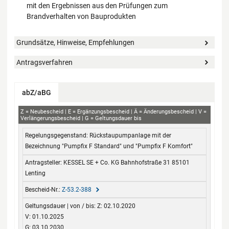
mit den Ergebnissen aus den Prüfungen zum
Brandverhalten von Bauprodukten
Grundsätze, Hinweise, Empfehlungen
Antragsverfahren
abZ/aBG
abZ+aBG
Z
Neubescheid
E
Ergänzungsbescheid
Ä
Änderungsbescheid
V
Verlängerungsbescheid
G
Geltungsdauer bis
Regelungsgegenstand
Antragsteller
Bescheid-Nr.
Geltungsdauer
Rückstaupumpanlage mit der
von / bis
Bezeichnung "Pumpfix F Standard" und "Pumpfix F Komfort"
KESSEL SE + Co. KG Bahnhofstraße 31 85101
Lenting
Z-53.2-388
Z: 02.10.2020
V: 01.10.2025
G: 03.10.2030