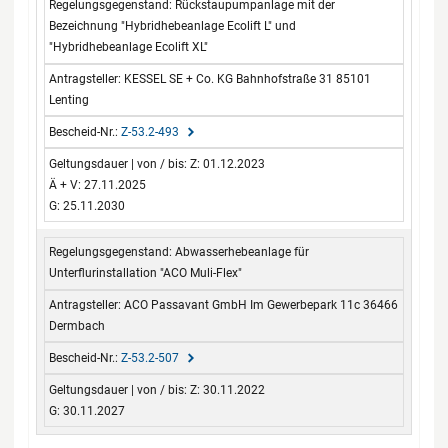
Rückstaupumpanlage mit der
Bezeichnung "Hybridhebeanlage Ecolift L" und
"Hybridhebeanlage Ecolift XL"
KESSEL SE + Co. KG Bahnhofstraße 31 85101
Lenting
Z-53.2-493
Z: 01.12.2023
Ä + V: 27.11.2025
G: 25.11.2030
Abwasserhebeanlage für
Unterflurinstallation "ACO Muli-Flex"
ACO Passavant GmbH Im Gewerbepark 11c 36466
Dermbach
Z-53.2-507
Z: 30.11.2022
G: 30.11.2027