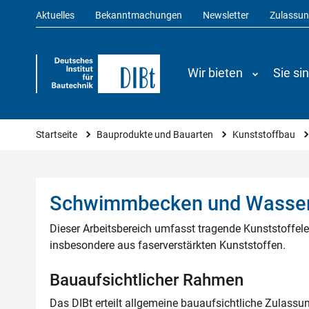
Aktuelles
Bekanntmachungen
Newsletter
Zulassu
Wir bieten
Sie si
Sie sind hier
Startseite
Bauprodukte und Bauarten
Kunststoffbau
Schwimmbecken und Wasser
Dieser Arbeitsbereich umfasst tragende Kunststoff
insbesondere aus faserverstärkten Kunststoffen.
Bauaufsichtlicher Rahmen
Das DIBt erteilt allgemeine bauaufsichtliche Zulassu