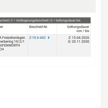
scheid
V
Verlängerungsbescheid
G
Geltungsdauer bis
ler
Bescheid-Nr.
Geltungsdauer
von / bis
Freizeitanlagen
Z-10.6-443
Z: 15.04.2026
rbering 19/2/1
G: 20.11.2030
RAFENWÖRTH
CH