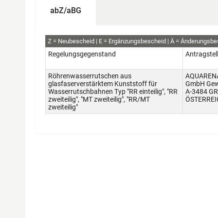
abZ/aBG
abZ+aBG
Z
Neubescheid
E
Ergänzungsbescheid
Ä
Änderungsbe
Regelungsgegenstand
Antragstel
Röhrenwasserrutschen aus
AQUARENA 
glasfaserverstärktem Kunststoff für
GmbH Gewe
Wasserrutschbahnen Typ "RR einteilig", "RR
A-3484 G
zweiteilig", "MT zweiteilig", "RR/MT
ÖSTERREI
zweiteilig"