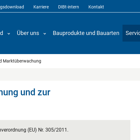
ngsdownload
Karriere
DIBt-intern
Kontakt
nd
Über uns
Bauprodukte und Bauarten
Servi
nd Marktüberwachung
nung und zur
nverordnung (EU) Nr. 305/2011.