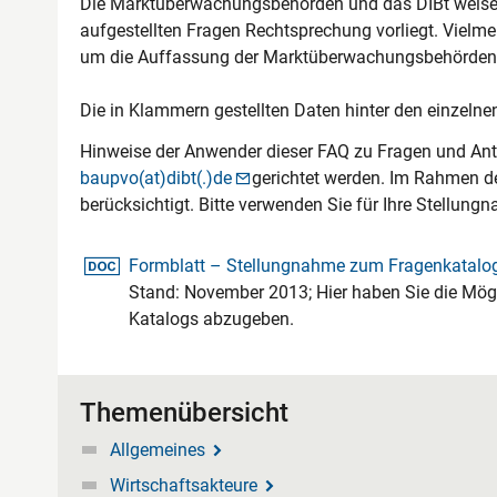
Die Marktüberwachungsbehörden und das DIBt weisen 
aufgestellten Fragen Rechtsprechung vorliegt. Vielme
um die Auffassung der Marktüberwachungsbehörden
Die in Klammern gestellten Daten hinter den einzelne
Hinweise der Anwender dieser FAQ zu Fragen und An
baupvo(at)dibt(.)de
gerichtet werden. Im Rahmen d
berücksichtigt. Bitte verwenden Sie für Ihre Stellung
docx-Datei
Formblatt – Stellungnahme zum Fragenkatalog
Stand: November 2013; Hier haben Sie die Mög
Katalogs abzugeben.
Themenübersicht
Allgemeines
Wirtschaftsakteure