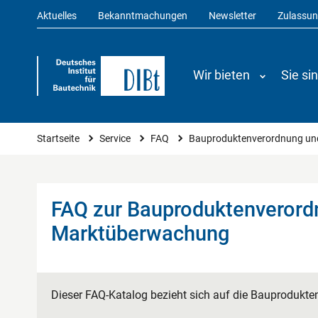
Aktuelles
Bekanntmachungen
Newsletter
Zulassu
Wir bieten
Sie si
Sie sind hier
Startseite
Service
FAQ
Bauproduktenverordnung u
FAQ zur Bauproduktenverord
Marktüberwachung
Dieser FAQ-Katalog bezieht sich auf die Bauprodukte