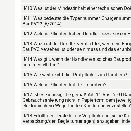
II/10 Was ist der Mindestinhalt einer technischen D
II/11 Was bedeutet die Typennummer, Chargennummer
BauPVO? (6/2014)
II/12 Welche Pflichten haben Händler, bevor sie ein 
II/13 Wozu ist der Händler verpflichtet, wenn ein B
BauPVO versehen ist oder sein muss und das er anbiet
II/14 Was gilt, wenn der Händler ein solches Baupro
bereitgestellt hat?
II/15 Wie weit reicht die "Prüfpflicht" von Händlern?
II/16 Welche Pflichten hat der Importeur?
II/17 Ist es zulässig, die gemäß Art. 11 Abs. 6 EU-Ba
Gebrauchsanleitung nicht in Papierform dem jeweili
elektronischem Wege für den Kunden bereitzus
II/18 Erfüllt der Hersteller die Verpflichtung, seine 
Verpackung/den Begleitunterlagen) anzugeben, indem