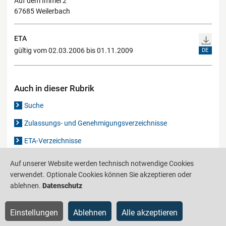
Auf dem Immel 2
67685 Weilerbach
ETA
gültig vom 02.03.2006 bis 01.11.2009
DE
Auch in dieser Rubrik
Suche
Zulassungs- und Genehmigungsverzeichnisse
ETA-Verzeichnisse
Gutachten-Verzeichnis
Auf unserer Website werden technisch notwendige Cookies
verwendet. Optionale Cookies können Sie akzeptieren oder
ablehnen.
Datenschutz
Produktinformationsstelle für das Bauwesen
IS-ARGEBAU
Einstellungen
Ablehnen
Alle akzeptieren
Barrierefreiheit
Datenschutz
Impressum
Sitemap