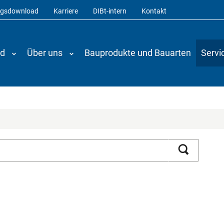
ngsdownload
Karriere
DIBt-intern
Kontakt
nd
Über uns
Bauprodukte und Bauarten
Servi
Suchen