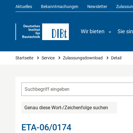
Aktuelles
Bekanntmachungen
Newsletter
Zulassu
Wir bieten
Sie si
Sie sind hier
Startseite
Service
Zulassungsdownload
Detail
Genau diese Wort-/Zeichenfolge suchen
ETA-06/0174