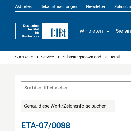
Aktuelles
Bekanntmachungen
Newsletter
Zulassu
Wir bieten
Sie si
Sie sind hier
Startseite
Service
Zulassungsdownload
Detail
Genau diese Wort-/Zeichenfolge suchen
ETA-07/0088