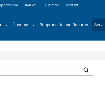
ngsdownload
Karriere
DIBt-intern
Kontakt
nd
Über uns
Bauprodukte und Bauarten
Servi
Suchen