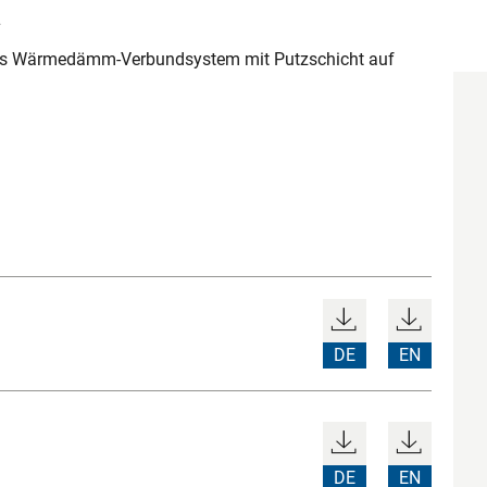
L
ges Wärmedämm-Verbundsystem mit Putzschicht auf
DE
EN
DE
EN