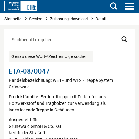
Suchen
Sie sind hier
Startseite
Service
Zulassungsdownload
Detail
Such
Genau diese Wort-/Zeichenfolge suchen
ETA-08/0047
Handelsbezeichnung:
WE1 - und WF2 - Treppe System
Grünewald
Produktfamilie:
Fertigteiltreppe mit Trittstufen aus
Holzwerkstoff und Tragbolzen zur Verwendung als
innenliegende Treppe in Gebäuden
Ausgestellt für:
Grünewald GmbH & Co. KG
Kerbfelder Straße 1