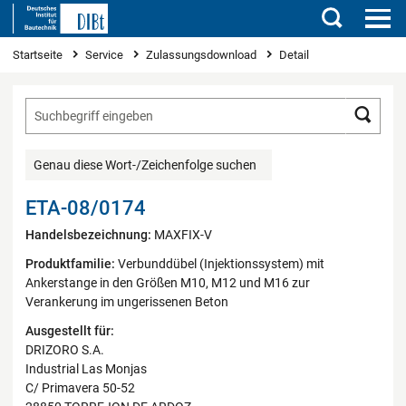
Suchen
Sie sind hier
Startseite
Service
Zulassungsdownload
Detail
Such
Genau diese Wort-/Zeichenfolge suchen
ETA-08/0174
Handelsbezeichnung:
MAXFIX-V
Produktfamilie:
Verbunddübel (Injektionssystem) mit
Ankerstange in den Größen M10, M12 und M16 zur
Verankerung im ungerissenen Beton
Ausgestellt für:
DRIZORO S.A.
Industrial Las Monjas
C/ Primavera 50-52