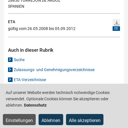
28850 TORREJON DE ARDOZ
SPANIEN
ETA
gültig vom 26.05.2008 bis 05.09.2012
DE
Auch in dieser Rubrik
Suche
Zulassungs- und Genehmigungsverzeichnisse
ETA-Verzeichnisse
Gutachten-Verzeichnis
Auf unserer Website werden technisch notwendige Cookies
verwendet. Optionale Cookies können Sie akzeptieren oder
ablehnen.
Datenschutz
Produktinformationsstelle für das Bauwesen
IS-ARGEBAU
Einstellungen
Ablehnen
Alle akzeptieren
Barrierefreiheit
Datenschutz
Impressum
Sitemap