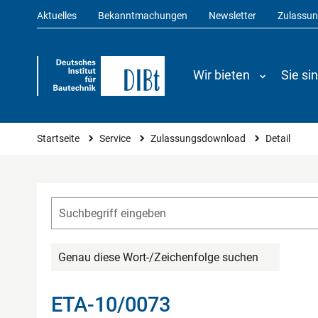
Aktuelles
Bekanntmachungen
Newsletter
Zulassu
Wir bieten
Sie si
Sie sind hier
Startseite
Service
Zulassungsdownload
Detail
Genau diese Wort-/Zeichenfolge suchen
ETA-10/0073