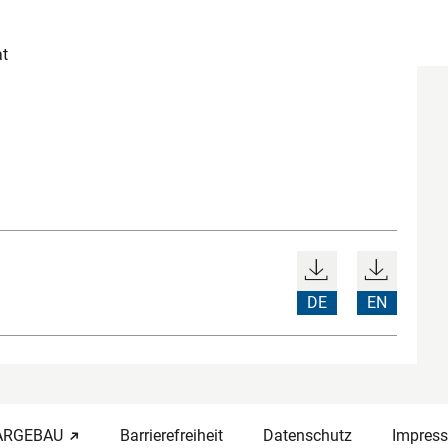
t
DE
EN
-ARGEBAU
Barrierefreiheit
Datenschutz
Impres