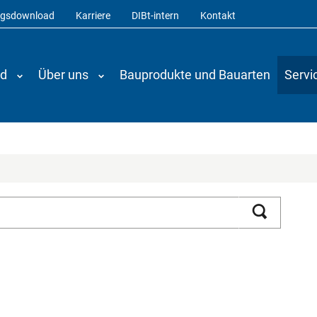
ngsdownload
Karriere
DIBt-intern
Kontakt
nd
Über uns
Bauprodukte und Bauarten
Servi
Suchen