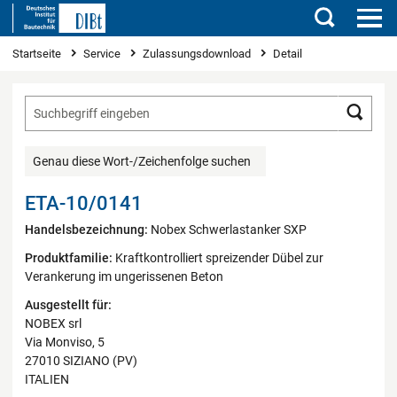
Suchen
Sie sind hier
Startseite
Service
Zulassungsdownload
Detail
Such
Genau diese Wort-/Zeichenfolge suchen
ETA-10/0141
Handelsbezeichnung:
Nobex Schwerlastanker SXP
Produktfamilie:
Kraftkontrolliert spreizender Dübel zur
Verankerung im ungerissenen Beton
Ausgestellt für:
NOBEX srl
Via Monviso, 5
27010 SIZIANO (PV)
ITALIEN