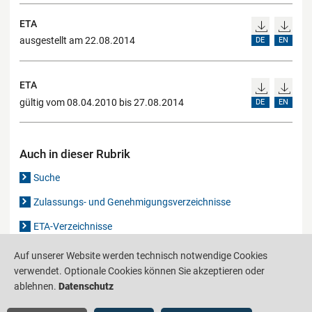
ETA
ausgestellt am 22.08.2014
DE
EN
ETA
gültig vom 08.04.2010 bis 27.08.2014
DE
EN
Auch in dieser Rubrik
Suche
Zulassungs- und Genehmigungsverzeichnisse
ETA-Verzeichnisse
Gutachten-Verzeichnis
Auf unserer Website werden technisch notwendige Cookies
verwendet. Optionale Cookies können Sie akzeptieren oder
ablehnen.
Datenschutz
Produktinformationsstelle für das Bauwesen
IS-ARGEBAU