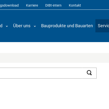
ngsdownload
Karriere
DIBt-intern
Kontakt
nd
Über uns
Bauprodukte und Bauarten
Servi
Suchen