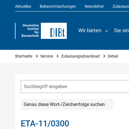
Aktuelles
Bekanntmachungen
Newsletter
Zulassu
Wir bieten
Sie si
Sie sind hier
Startseite
Service
Zulassungsdownload
Detail
Genau diese Wort-/Zeichenfolge suchen
ETA-11/0300