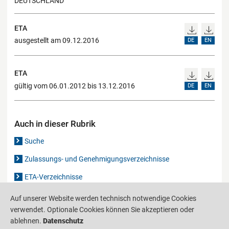
DEUTSCHLAND
ETA
ausgestellt am 09.12.2016
DE
EN
ETA
gültig vom 06.01.2012 bis 13.12.2016
DE
EN
Auch in dieser Rubrik
Suche
Zulassungs- und Genehmigungsverzeichnisse
ETA-Verzeichnisse
Gutachten-Verzeichnis
Auf unserer Website werden technisch notwendige Cookies
verwendet. Optionale Cookies können Sie akzeptieren oder
ablehnen.
Datenschutz
Produktinformationsstelle für das Bauwesen
IS-ARGEBAU