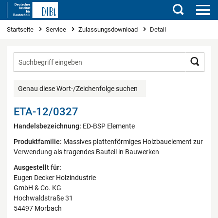
Suchen
Sie sind hier
Startseite
Service
Zulassungsdownload
Detail
Such
Genau diese Wort-/Zeichenfolge suchen
ETA-12/0327
Handelsbezeichnung:
ED-BSP Elemente
Produktfamilie:
Massives plattenförmiges Holzbauelement zur
Verwendung als tragendes Bauteil in Bauwerken
Ausgestellt für:
Eugen Decker Holzindustrie
GmbH & Co. KG
Hochwaldstraße 31
54497 Morbach