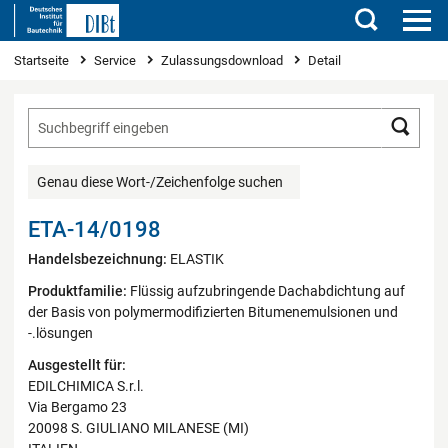
Suchen
Sie sind hier
Startseite
Service
Zulassungsdownload
Detail
Such
Genau diese Wort-/Zeichenfolge suchen
ETA-14/0198
Handelsbezeichnung:
ELASTIK
Produktfamilie:
Flüssig aufzubringende Dachabdichtung auf
der Basis von polymermodifizierten Bitumenemulsionen und
-.lösungen
Ausgestellt für:
EDILCHIMICA S.r.l.
Via Bergamo 23
20098 S. GIULIANO MILANESE (MI)