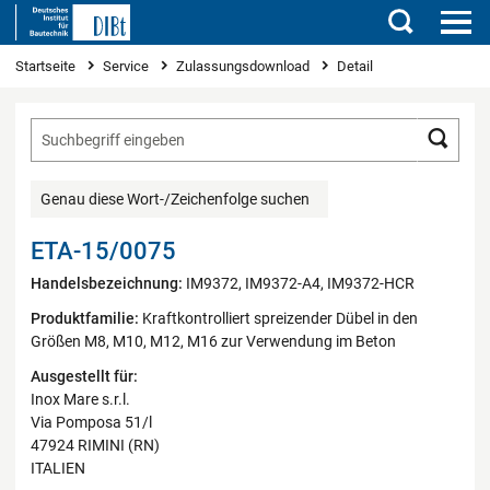
Suchen
Sie sind hier
Startseite
Service
Zulassungsdownload
Detail
Such
Genau diese Wort-/Zeichenfolge suchen
ETA-15/0075
Handelsbezeichnung:
IM9372, IM9372-A4, IM9372-HCR
Produktfamilie:
Kraftkontrolliert spreizender Dübel in den
Größen M8, M10, M12, M16 zur Verwendung im Beton
Ausgestellt für:
Inox Mare s.r.l.
Via Pomposa 51/l
47924 RIMINI (RN)
ITALIEN