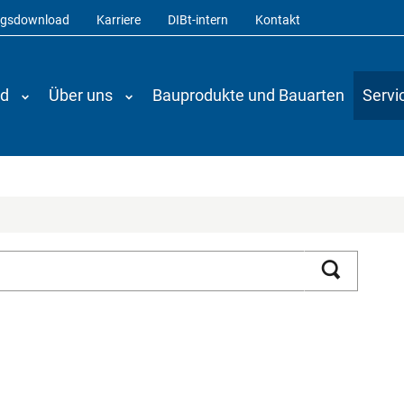
ngsdownload
Karriere
DIBt-intern
Kontakt
nd
Über uns
Bauprodukte und Bauarten
Servi
Suchen