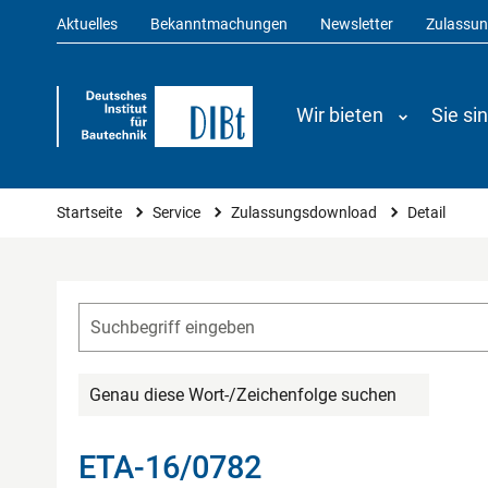
Aktuelles
Bekanntmachungen
Newsletter
Zulassu
Wir bieten
Sie si
Sie sind hier
Startseite
Service
Zulassungsdownload
Detail
Genau diese Wort-/Zeichenfolge suchen
ETA-16/0782