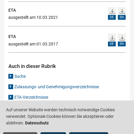
ETA
ausgestellt am 10.03.2021
DE
EN
ETA
ausgestellt am 01.03.2017
DE
EN
Auch in dieser Rubrik
Suche
Zulassungs- und Genehmigungsverzeichnisse
ETA-Verzeichnisse
Gutachten-Verzeichnis
Auf unserer Website werden technisch notwendige Cookies
verwendet. Optionale Cookies können Sie akzeptieren oder
ablehnen.
Datenschutz
Produktinformationsstelle für das Bauwesen
IS-ARGEBAU