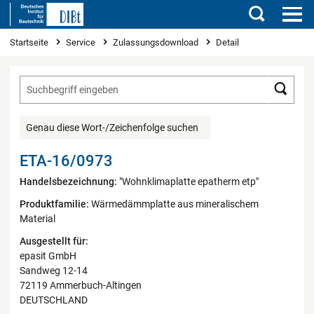
Suchen
Sie sind hier
Startseite
Service
Zulassungsdownload
Detail
Such
Genau diese Wort-/Zeichenfolge suchen
ETA-16/0973
Handelsbezeichnung:
"Wohnklimaplatte epatherm etp"
Produktfamilie:
Wärmedämmplatte aus mineralischem
Material
Ausgestellt für:
epasit GmbH
Sandweg 12-14
72119 Ammerbuch-Altingen
DEUTSCHLAND