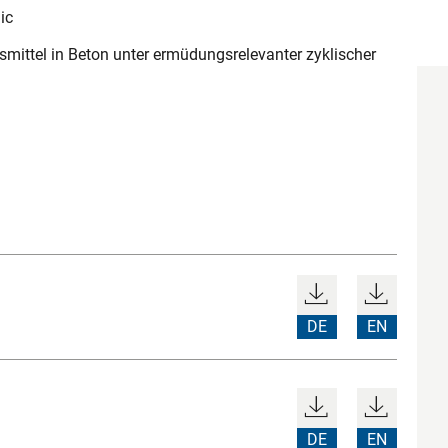
ic
mittel in Beton unter ermüdungsrelevanter zyklischer
DE
EN
DE
EN