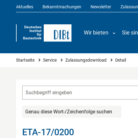
Aktuelles
Bekanntmachungen
Newsletter
Zulassu
Wir bieten
Sie si
Sie sind hier
Startseite
Service
Zulassungsdownload
Detail
Genau diese Wort-/Zeichenfolge suchen
ETA-17/0200