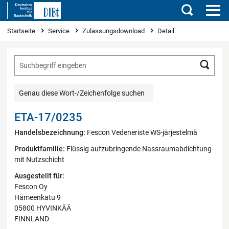
Suchen
Sie sind hier
Startseite
Service
Zulassungsdownload
Detail
Such
Genau diese Wort-/Zeichenfolge suchen
ETA-17/0235
Handelsbezeichnung:
Fescon Vedeneriste WS-järjestelmä
Produktfamilie:
Flüssig aufzubringende Nassraumabdichtung
mit Nutzschicht
Ausgestellt für:
Fescon Oy
Hämeenkatu 9
05800 HYVINKÄÄ
FINNLAND