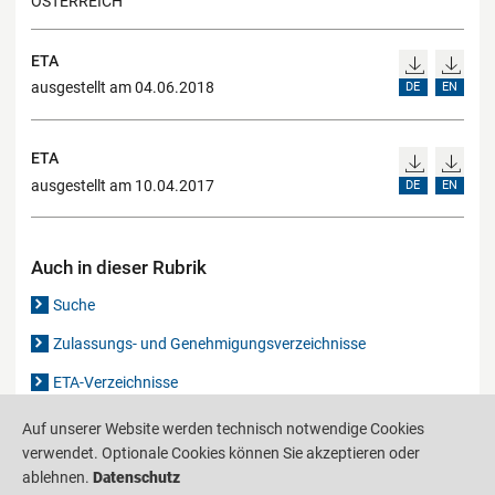
ÖSTERREICH
ETA
ausgestellt am 04.06.2018
DE
EN
ETA
ausgestellt am 10.04.2017
DE
EN
Auch in dieser Rubrik
Suche
Zulassungs- und Genehmigungsverzeichnisse
ETA-Verzeichnisse
Gutachten-Verzeichnis
Auf unserer Website werden technisch notwendige Cookies
verwendet. Optionale Cookies können Sie akzeptieren oder
ablehnen.
Datenschutz
Produktinformationsstelle für das Bauwesen
IS-ARGEBAU