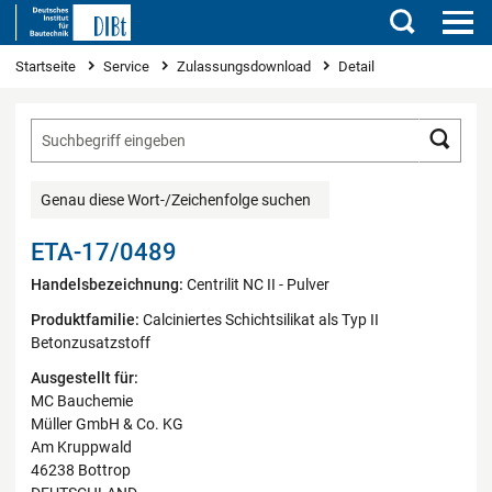
Suchen
Sie sind hier
Startseite
Service
Zulassungsdownload
Detail
Such
Genau diese Wort-/Zeichenfolge suchen
ETA-17/0489
Handelsbezeichnung:
Centrilit NC II - Pulver
Produktfamilie:
Calciniertes Schichtsilikat als Typ II
Betonzusatzstoff
Ausgestellt für:
MC Bauchemie
Müller GmbH & Co. KG
Am Kruppwald
46238 Bottrop