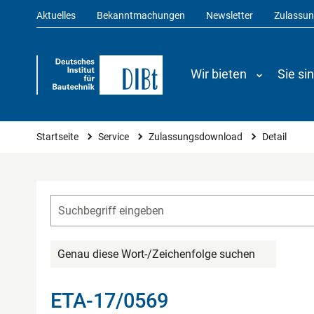
Aktuelles
Bekanntmachungen
Newsletter
Zulassu
Wir bieten
Sie si
Sie sind hier
Startseite
Service
Zulassungsdownload
Detail
Genau diese Wort-/Zeichenfolge suchen
ETA-17/0569