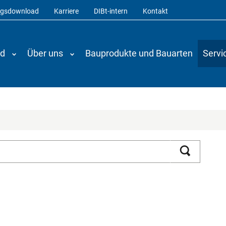
ngsdownload
Karriere
DIBt-intern
Kontakt
nd
Über uns
Bauprodukte und Bauarten
Servi
Suchen