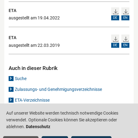
ETA
ausgestellt am 19.04.2022
DE
EN
ETA
ausgestellt am 22.03.2019
DE
EN
Auch in dieser Rubrik
Suche
Zulassungs- und Genehmigungsverzeichnisse
ETA-Verzeichnisse
Gutachten-Verzeichnis
Auf unserer Website werden technisch notwendige Cookies
verwendet. Optionale Cookies können Sie akzeptieren oder
ablehnen.
Datenschutz
Produktinformationsstelle für das Bauwesen
IS-ARGEBAU