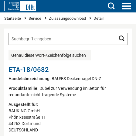
Suchen
Sie sind hier
Startseite
Service
Zulassungsdownload
Detail
Such
Genau diese Wort-/Zeichenfolge suchen
ETA-18/0682
Handelsbezeichnung:
BAU!ES Deckennagel DN-Z
Produktfamilie:
Dübel zur Verwendung im Beton für
redundante nicht-tragende Systeme
Ausgestellt für:
BAUKING GmbH
Phönixseestraße 11
44263 Dortmund
DEUTSCHLAND