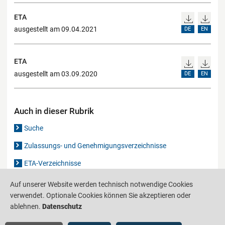
ETA
ausgestellt am 09.04.2021
DE
EN
ETA
ausgestellt am 03.09.2020
DE
EN
Auch in dieser Rubrik
Suche
Zulassungs- und Genehmigungsverzeichnisse
ETA-Verzeichnisse
Gutachten-Verzeichnis
Auf unserer Website werden technisch notwendige Cookies
verwendet. Optionale Cookies können Sie akzeptieren oder
ablehnen.
Datenschutz
Produktinformationsstelle für das Bauwesen
IS-ARGEBAU