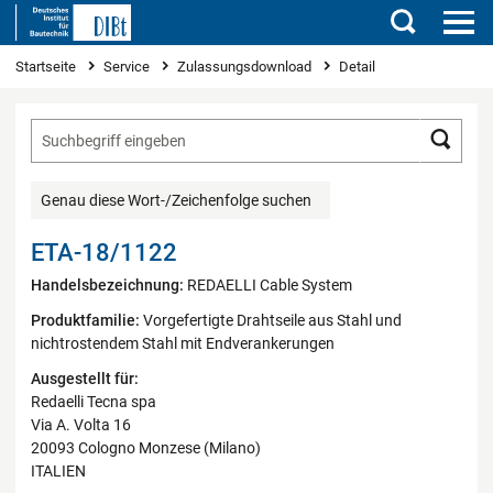
Suchen
Sie sind hier
Startseite
Service
Zulassungsdownload
Detail
Such
Genau diese Wort-/Zeichenfolge suchen
ETA-18/1122
Handelsbezeichnung:
REDAELLI Cable System
Produktfamilie:
Vorgefertigte Drahtseile aus Stahl und
nichtrostendem Stahl mit Endverankerungen
Ausgestellt für:
Redaelli Tecna spa
Via A. Volta 16
20093 Cologno Monzese (Milano)
ITALIEN