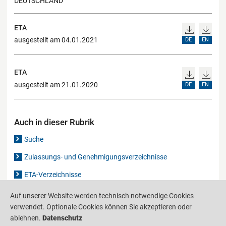
DEUTSCHLAND
ETA
ausgestellt am 04.01.2021
DE
EN
ETA
ausgestellt am 21.01.2020
DE
EN
Auch in dieser Rubrik
Suche
Zulassungs- und Genehmigungsverzeichnisse
ETA-Verzeichnisse
Gutachten-Verzeichnis
Auf unserer Website werden technisch notwendige Cookies
verwendet. Optionale Cookies können Sie akzeptieren oder
ablehnen.
Datenschutz
Produktinformationsstelle für das Bauwesen
IS-ARGEBAU