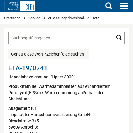
Suchen
Sie sind hier
Startseite
Service
Zulassungsdownload
Detail
Such
Genau diese Wort-/Zeichenfolge suchen
ETA-19/0241
Handelsbezeichnung:
"Lipper 3000"
Produktfamilie:
Wärmedämmplatten aus expandiertem
Polystyrol (EPS) als Wärmedämmung außerhalb der
Abdichtung
Ausgestellt für:
Lippstädter Hartschaumverarbeitung GmbH
Dieselstraße 3+5
59609 Anröchte