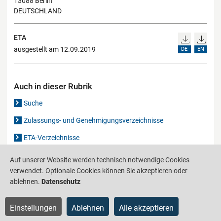
13088 Berlin
DEUTSCHLAND
ETA
ausgestellt am 12.09.2019
DE
EN
Auch in dieser Rubrik
Suche
Zulassungs- und Genehmigungsverzeichnisse
ETA-Verzeichnisse
Gutachten-Verzeichnis
Auf unserer Website werden technisch notwendige Cookies
verwendet. Optionale Cookies können Sie akzeptieren oder
ablehnen.
Datenschutz
Produktinformationsstelle für das Bauwesen
IS-ARGEBAU
Einstellungen
Ablehnen
Alle akzeptieren
Barrierefreiheit
Datenschutz
Impressum
Sitemap