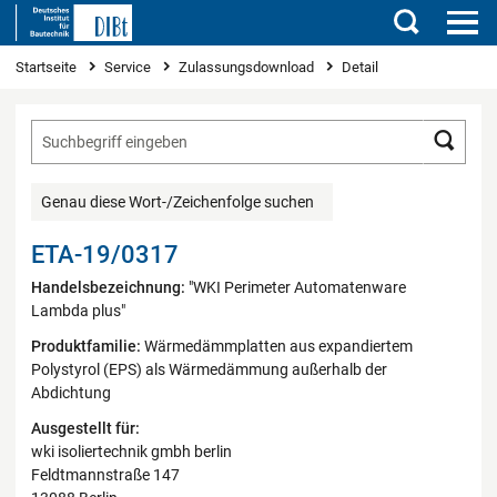
Suchen
Sie sind hier
Startseite
Service
Zulassungsdownload
Detail
Such
Genau diese Wort-/Zeichenfolge suchen
ETA-19/0317
Handelsbezeichnung:
"WKI Perimeter Automatenware
Lambda plus"
Produktfamilie:
Wärmedämmplatten aus expandiertem
Polystyrol (EPS) als Wärmedämmung außerhalb der
Abdichtung
Ausgestellt für:
wki isoliertechnik gmbh berlin
Feldtmannstraße 147