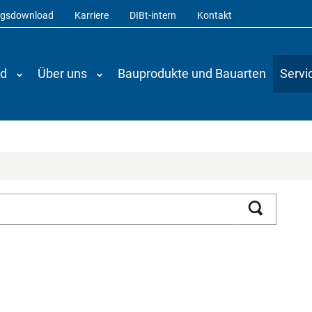
ngsdownload
Karriere
DIBt-intern
Kontakt
nd
Über uns
Bauprodukte und Bauarten
Servi
Suchen