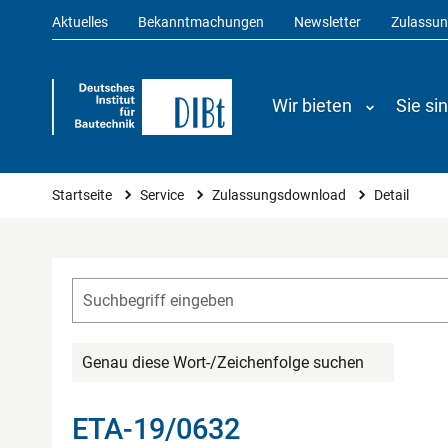
Aktuelles
Bekanntmachungen
Newsletter
Zulassu
Wir bieten
Sie si
Sie sind hier
Startseite
Service
Zulassungsdownload
Detail
Genau diese Wort-/Zeichenfolge suchen
ETA-19/0632