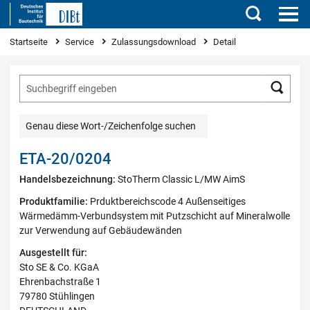
Suchen
Sie sind hier
Startseite
Service
Zulassungsdownload
Detail
Such
Genau diese Wort-/Zeichenfolge suchen
ETA-20/0204
Handelsbezeichnung:
StoTherm Classic L/MW AimS
Produktfamilie:
Prduktbereichscode 4 Außenseitiges
Wärmedämm-Verbundsystem mit Putzschicht auf Mineralwolle
zur Verwendung auf Gebäudewänden
Ausgestellt für:
Sto SE & Co. KGaA
Ehrenbachstraße 1
79780 Stühlingen