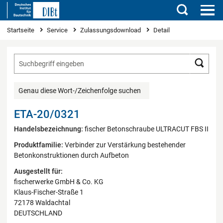
Suchen
Sie sind hier
Startseite
Service
Zulassungsdownload
Detail
Such
Genau diese Wort-/Zeichenfolge suchen
ETA-20/0321
Handelsbezeichnung:
fischer Betonschraube ULTRACUT FBS II
Produktfamilie:
Verbinder zur Verstärkung bestehender
Betonkonstruktionen durch Aufbeton
Ausgestellt für:
fischerwerke GmbH & Co. KG
Klaus-Fischer-Straße 1
72178 Waldachtal
DEUTSCHLAND