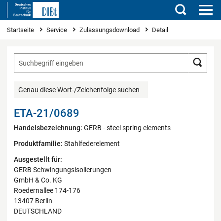
Suchen
Sie sind hier
Startseite
Service
Zulassungsdownload
Detail
Such
Genau diese Wort-/Zeichenfolge suchen
ETA-21/0689
Handelsbezeichnung:
GERB - steel spring elements
Produktfamilie:
Stahlfederelement
Ausgestellt für:
GERB Schwingungsisolierungen
GmbH & Co. KG
Roedernallee 174-176
13407 Berlin
DEUTSCHLAND