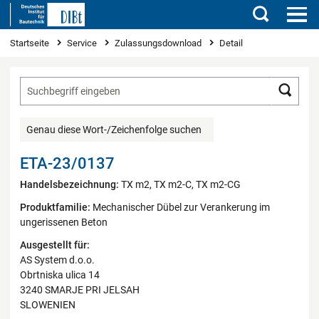
Suchen
Sie sind hier
Startseite
Service
Zulassungsdownload
Detail
Such
Genau diese Wort-/Zeichenfolge suchen
ETA-23/0137
Handelsbezeichnung:
TX m2, TX m2-C, TX m2-CG
Produktfamilie:
Mechanischer Dübel zur Verankerung im
ungerissenen Beton
Ausgestellt für:
AS System d.o.o.
Obrtniska ulica 14
3240 SMARJE PRI JELSAH
SLOWENIEN