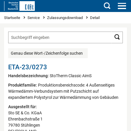
Suchen
Sie sind hier
Startseite
Service
Zulassungsdownload
Detail
Such
Genau diese Wort-/Zeichenfolge suchen
ETA-23/0273
Handelsbezeichnung:
StoTherm Classic AimS
Produktfamilie:
Produktionsbereichscode: 4 Außenseitiges
Wärmedämm-Verbundsystem mit Putzschicht auf
expandiertem Polystyrol zur Wärmedämmung von Gebäuden
Ausgestellt für:
Sto SE & Co. KGaA
Ehrenbachstraße 1
79780 Stühlingen