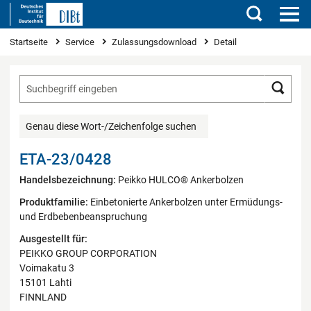
Suchen
Sie sind hier
Startseite
Service
Zulassungsdownload
Detail
Such
Genau diese Wort-/Zeichenfolge suchen
ETA-23/0428
Handelsbezeichnung:
Peikko HULCO® Ankerbolzen
Produktfamilie:
Einbetonierte Ankerbolzen unter Ermüdungs-
und Erdbebenbeanspruchung
Ausgestellt für:
PEIKKO GROUP CORPORATION
Voimakatu 3
15101 Lahti
FINNLAND