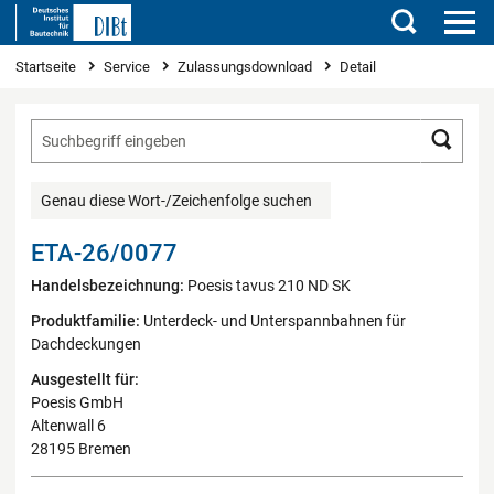
Suchen
Sie sind hier
Startseite
Service
Zulassungsdownload
Detail
Such
Genau diese Wort-/Zeichenfolge suchen
ETA-26/0077
Handelsbezeichnung:
Poesis tavus 210 ND SK
Produktfamilie:
Unterdeck- und Unterspannbahnen für
Dachdeckungen
Ausgestellt für:
Poesis GmbH
Altenwall 6
28195 Bremen