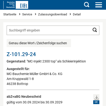
Suchen
Sie sind hier
Startseite
Service
Zulassungsdownload
Detail
Such
Genau diese Wort-/Zeichenfolge suchen
Z-101.29-24
Gegenstand:
"MC-Injekt 2300 top" als Schleierinjektion
Ausgestellt für:
MC-Bauchemie Müller GmbH & Co. KG
Am Kruppwald 1-8
46238 Bottrop
abZ+aBG Neubescheid
gültig vom 30.09.2024 bis 30.09.2029
DE