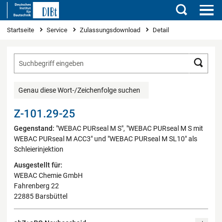
Suchen
Sie sind hier
Startseite
Service
Zulassungsdownload
Detail
Such
Genau diese Wort-/Zeichenfolge suchen
Z-101.29-25
Gegenstand:
"WEBAC PURseal M S", "WEBAC PURseal M S mit
WEBAC PURseal M ACC3" und "WEBAC PURseal M SL10" als
Schleierinjektion
Ausgestellt für:
WEBAC Chemie GmbH
Fahrenberg 22
22885 Barsbüttel