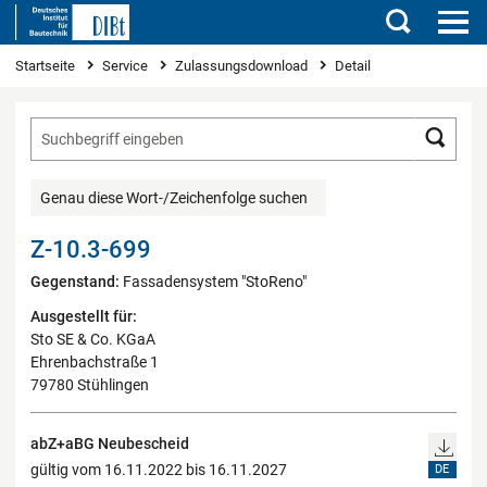
Suchen
Sie sind hier
Startseite
Service
Zulassungsdownload
Detail
Such
Genau diese Wort-/Zeichenfolge suchen
Z-10.3-699
Gegenstand:
Fassadensystem "StoReno"
Ausgestellt für:
Sto SE & Co. KGaA
Ehrenbachstraße 1
79780 Stühlingen
abZ+aBG Neubescheid
gültig vom 16.11.2022 bis 16.11.2027
DE