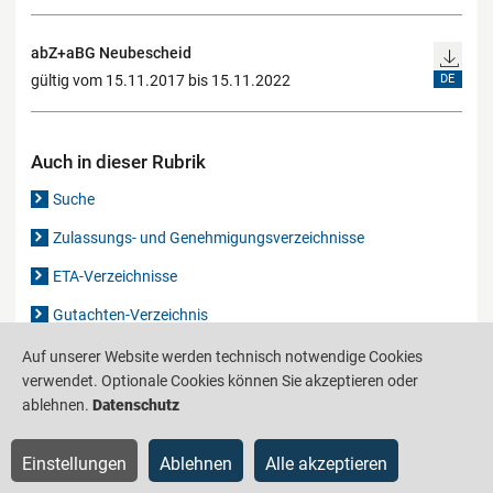
abZ+aBG Neubescheid
gültig vom 15.11.2017 bis 15.11.2022
DE
Auch in dieser Rubrik
Suche
Zulassungs- und Genehmigungsverzeichnisse
ETA-Verzeichnisse
Gutachten-Verzeichnis
Auf unserer Website werden technisch notwendige Cookies
verwendet. Optionale Cookies können Sie akzeptieren oder
Produktinformationsstelle für das Bauwesen
IS-ARGEBAU
ablehnen.
Datenschutz
Barrierefreiheit
Datenschutz
Impressum
Sitemap
Einstellungen
Ablehnen
Alle akzeptieren