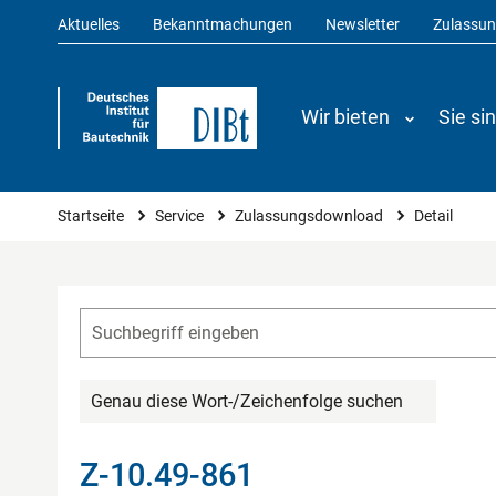
Aktuelles
Bekanntmachungen
Newsletter
Zulassu
Wir bieten
Sie si
Sie sind hier
Startseite
Service
Zulassungsdownload
Detail
Genau diese Wort-/Zeichenfolge suchen
Z-10.49-861