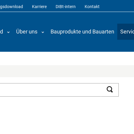
ngsdownload
Karriere
DIBt-intern
Kontakt
nd
Über uns
Bauprodukte und Bauarten
Servi
Suchen