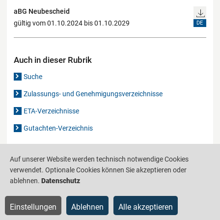
aBG Neubescheid
gültig vom 01.10.2024 bis 01.10.2029
DE
Auch in dieser Rubrik
Suche
Zulassungs- und Genehmigungsverzeichnisse
ETA-Verzeichnisse
Gutachten-Verzeichnis
Auf unserer Website werden technisch notwendige Cookies
Produktinformationsstelle für das Bauwesen
IS-ARGEBAU
verwendet. Optionale Cookies können Sie akzeptieren oder
Barrierefreiheit
Datenschutz
Impressum
Sitemap
ablehnen.
Datenschutz
Einstellungen
Ablehnen
Alle akzeptieren