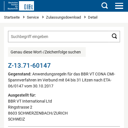
Suchen
Sie sind hier
Startseite
Service
Zulassungsdownload
Detail
Such
Genau diese Wort-/Zeichenfolge suchen
Z-13.71-60147
Gegenstand:
Anwendungsregeln für das BBR VT CONA CMI-
Spannverfahren im Verbund mit 04 bis 31 Litzen nach ETA-
06/0147 vom 30.10.2017
Ausgestellt für:
BBR VT International Ltd
Ringstrasse 2
8603 SCHWERZENBACH/ZURICH
SCHWEIZ