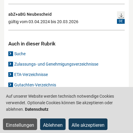
abZ+aBG Neubescheid
gültig vom 03.04.2024 bis 20.03.2026
DE
Auch in dieser Rubrik
Suche
Zulassungs- und Genehmigungsverzeichnisse
ETA-Verzeichnisse
Gutachten-Verzeichnis
Auf unserer Website werden technisch notwendige Cookies
verwendet. Optionale Cookies können Sie akzeptieren oder
Produktinformationsstelle für das Bauwesen
IS-ARGEBAU
ablehnen.
Datenschutz
Barrierefreiheit
Datenschutz
Impressum
Sitemap
Einstellungen
Ablehnen
Alle akzeptieren