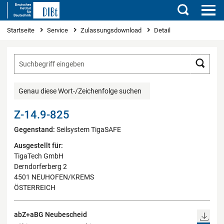
Suchen
Sie sind hier
Startseite
Service
Zulassungsdownload
Detail
Such
Genau diese Wort-/Zeichenfolge suchen
Z-14.9-825
Gegenstand:
Seilsystem TigaSAFE
Ausgestellt für:
TigaTech GmbH
Derndorferberg 2
4501 NEUHOFEN/KREMS
ÖSTERREICH
abZ+aBG Neubescheid