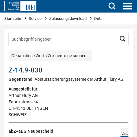
Suchen
Sie sind hier
Startseite
Service
Zulassungsdownload
Detail
Such
Genau diese Wort-/Zeichenfolge suchen
Z-14.9-830
Gegenstand:
Absturzsicherungssysteme der Arthur Flury AG
Ausgestellt für:
Arthur Flury AG
Fabrikstrasse 4
CH-4543 DEITINGEN
SCHWEIZ
abZ+aBG Neubescheid