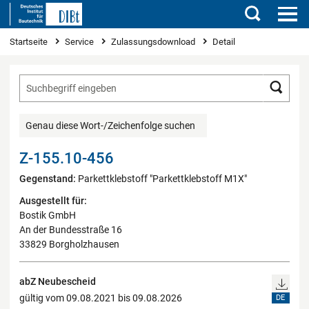
Suchen
Sie sind hier
Startseite
Service
Zulassungsdownload
Detail
Such
Genau diese Wort-/Zeichenfolge suchen
Z-155.10-456
Gegenstand:
Parkettklebstoff "Parkettklebstoff M1X"
Ausgestellt für:
Bostik GmbH
An der Bundesstraße 16
33829 Borgholzhausen
abZ Neubescheid
gültig vom 09.08.2021 bis 09.08.2026
DE