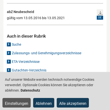
abZ Neubescheid
gültig vom 13.05.2016 bis 13.05.2021
DE
Auch in dieser Rubrik
Suche
Zulassungs- und Genehmigungsverzeichnisse
ETA-Verzeichnisse
Gutachten-Verzeichnis
Auf unserer Website werden technisch notwendige Cookies
verwendet. Optionale Cookies können Sie akzeptieren oder
Produktinformationsstelle für das Bauwesen
IS-ARGEBAU
ablehnen.
Datenschutz
Barrierefreiheit
Datenschutz
Impressum
Sitemap
Einstellungen
Ablehnen
Alle akzeptieren