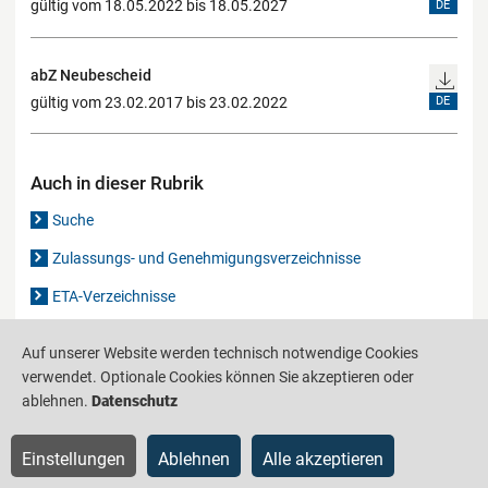
gültig vom 18.05.2022 bis 18.05.2027
DE
abZ Neubescheid
gültig vom 23.02.2017 bis 23.02.2022
DE
Auch in dieser Rubrik
Suche
Zulassungs- und Genehmigungsverzeichnisse
ETA-Verzeichnisse
Gutachten-Verzeichnis
Auf unserer Website werden technisch notwendige Cookies
verwendet. Optionale Cookies können Sie akzeptieren oder
ablehnen.
Datenschutz
Produktinformationsstelle für das Bauwesen
IS-ARGEBAU
Barrierefreiheit
Datenschutz
Impressum
Sitemap
Einstellungen
Ablehnen
Alle akzeptieren