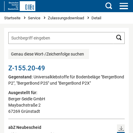
Suchen
Sie sind hier
Startseite
Service
Zulassungsdownload
Detail
Such
Genau diese Wort-/Zeichenfolge suchen
Z-155.20-49
Gegenstand:
Universalklebstoffe für Bodenbeläge "BergerBond
P2", "BergerBond P2S" und "BergerBond P2X"
Ausgestellt für:
Berger-Seidle GmbH
Maybachstraße 2
67269 Grünstadt
abZ Neubescheid