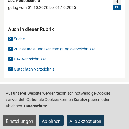
abZ Neubescheid
gültig vom 01.10.2020 bis 01.10.2025
DE
Auch in dieser Rubrik
Suche
Zulassungs- und Genehmigungsverzeichnisse
ETA-Verzeichnisse
Gutachten-Verzeichnis
Produktinformationsstelle für das Bauwesen
IS-ARGEBAU
Auf unserer Website werden technisch notwendige Cookies
verwendet. Optionale Cookies können Sie akzeptieren oder
Barrierefreiheit
Datenschutz
Impressum
Sitemap
ablehnen.
Datenschutz
Einstellungen
Ablehnen
Alle akzeptieren