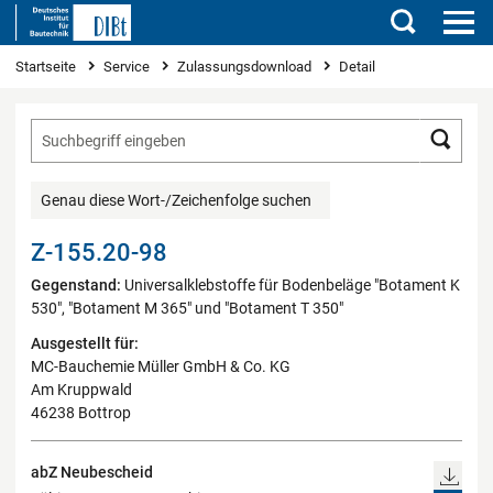
Suchen
Sie sind hier
Startseite
Service
Zulassungsdownload
Detail
Such
Genau diese Wort-/Zeichenfolge suchen
Z-155.20-98
Gegenstand:
Universalklebstoffe für Bodenbeläge "Botament K
530", "Botament M 365" und "Botament T 350"
Ausgestellt für:
MC-Bauchemie Müller GmbH & Co. KG
Am Kruppwald
46238 Bottrop
abZ Neubescheid